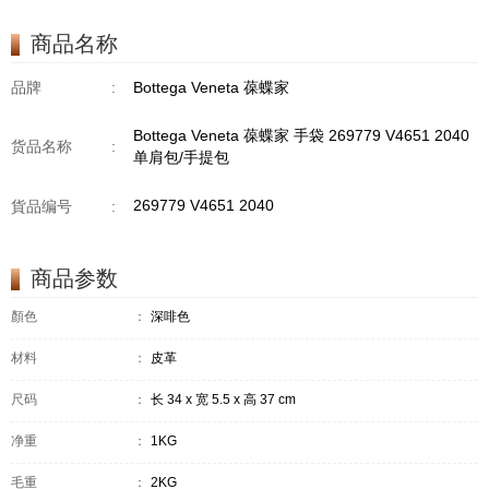
商品名称
品牌
:
Bottega Veneta 葆蝶家
Bottega Veneta 葆蝶家 手袋 269779 V4651 2040
货品名称
:
单肩包/手提包
269779 V4651 2040
貨品编号
:
商品参数
顏色
：
深啡色
材料
：
皮革
尺码
：
长 34 x 宽 5.5 x 高 37 cm
净重
：
1KG
毛重
：
2KG