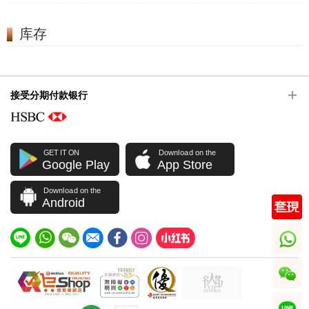
库存
接受分期付款银行
GET IT ON
Download on the
Google Play
App Store
Download on the
Android
whatsapp
wechat