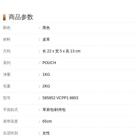
商品参数
顏色
：
黑色
材料
：
皮革
尺码
：
长 22 x 宽 5 x 高 13 cm
系列
：
POUCH
净重
：
1KG
毛重
：
2KG
型号
：
585852 VCPP1 8803
手袋款式
：
單肩包/斜挎包
肩带高度
：
65cm
合适性别
：
女性