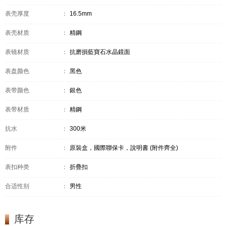
表壳厚度
：
16.5mm
表壳材质
：
精鋼
表镜材质
：
抗磨損藍寶石水晶鏡面
表盘颜色
：
黑色
表带颜色
：
銀色
表带材质
：
精鋼
抗水
：
300米
附件
：
原裝盒，國際聯保卡，說明書 (附件齊全)
表扣种类
：
折疊扣
合适性别
：
男性
库存