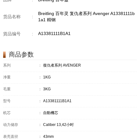
Breitling 百年灵 复仇者系列 Avenger A13381111b
货品名称
:
1a1 精钢
A13381111B1A1
貨品编号
:
商品参数
系列
：
復仇者系列 AVENGER
净重
：
1KG
毛重
：
3KG
型号
：
A13381111B1A1
机芯
：
自動機芯
动力储存
：
Caliber 13,42小时
表壳直径
：
43mm