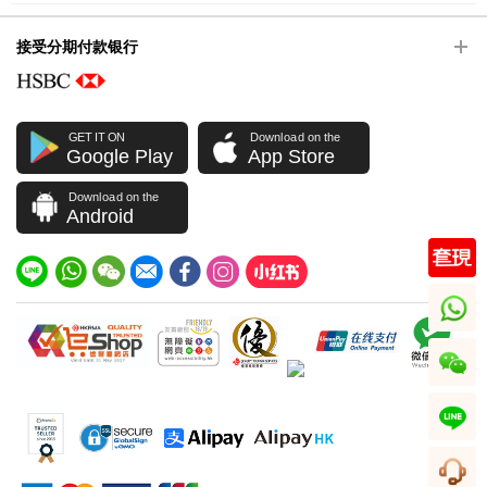
接受分期付款银行
GET IT ON
Download on the
Google Play
App Store
Download on the
Android
whatsapp
wechat
line