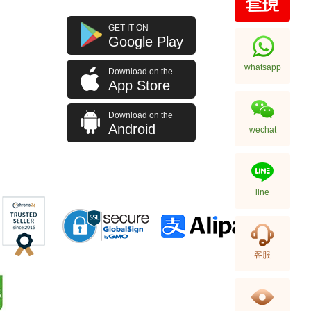
Breitling 百年灵 Chronomat
GET IT ON
机械计时系列 Ab0136161c1s1
Google Play
精钢
57,200.00
whatsapp
Download on the
App Store
Download on the
Android
wechat
line
Breitling 百年灵 Premier
客服
璞雅系列 Ab1510171c1p1 精钢
66,240.00