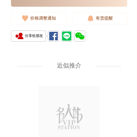
价格调整通知
有货提醒
分享给朋友
Breitling 百年灵 Superocean
超级海洋系列 A17375211b1a1
精钢
近似推介
30,480.00