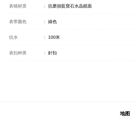
表镜材质
：
抗磨損藍寶石水晶鏡面
表带颜色
：
綠色
抗水
：
100米
表扣种类
：
針扣
地图