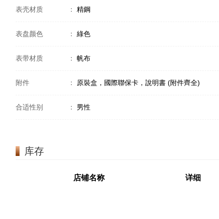
表壳材质
：
精鋼
表盘颜色
：
綠色
表带材质
：
帆布
附件
：
原裝盒，國際聯保卡，說明書 (附件齊全)
合适性别
：
男性
库存
店铺名称
详细