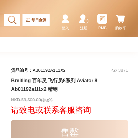
66,240.00
简
每日金價
登入
注册
RMB
购物车
貨品编号：AB01192A1L1X2
3871
Breitling 百年灵 飞行员8系列 Aviator 8
Ab01192a1l1x2 精钢
Breitling 百年灵 Chronomat
机械计时系列 Ab0134101c1a1
精钢
HKD 59,500.00(原价)
49,200.00
请致电或联系客服咨询
售罄