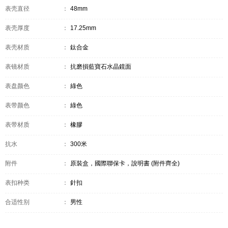
表壳直径
：
48mm
表壳厚度
：
17.25mm
表壳材质
：
鈦合金
表镜材质
：
抗磨損藍寶石水晶鏡面
表盘颜色
：
綠色
表带颜色
：
綠色
表带材质
：
橡膠
抗水
：
300米
附件
：
原裝盒，國際聯保卡，說明書 (附件齊全)
表扣种类
：
針扣
合适性别
：
男性