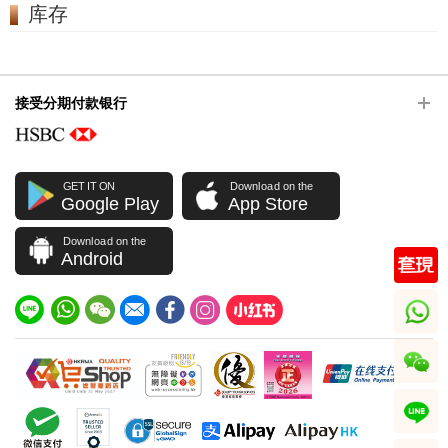
库存
接受分期付款银行
GET IT ON
Download on the
Google Play
App Store
Download on the
Android
whatsapp
wechat
line