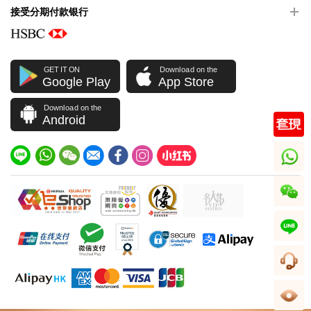
接受分期付款银行
GET IT ON
Download on the
Google Play
App Store
Download on the
Android
whatsapp
wechat
line
客服