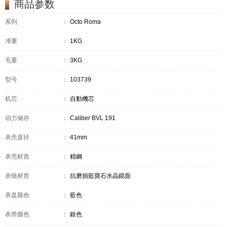
商品参数
系列
：
Octo Roma
净重
：
1KG
毛重
：
3KG
型号
：
103739
机芯
：
自動機芯
动力储存
：
Caliber BVL 191
表壳直径
：
41mm
表壳材质
：
精鋼
表镜材质
：
抗磨損藍寶石水晶鏡面
表盘颜色
：
藍色
表带颜色
：
銀色