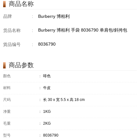
商品名称
品牌
:
Burberry 博柏利
Burberry 博柏利 手袋 8036790 单肩包/斜挎包
货品名称
:
8036790
貨品编号
:
商品参数
顏色
：
啡色
材料
：
牛皮
尺码
：
长 30 x 宽 5.5 x 高 18 cm
净重
：
1KG
毛重
：
2KG
型号
：
8036790