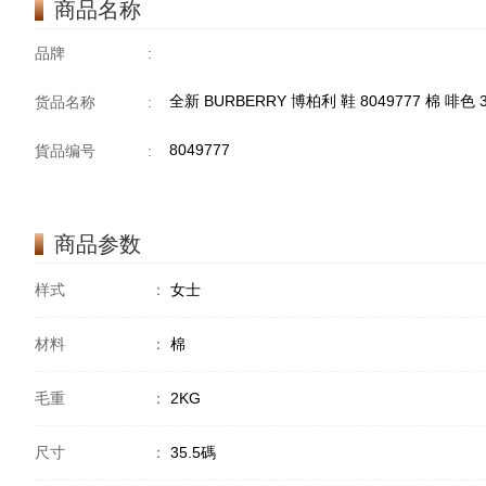
商品名称
品牌
:
全新 BURBERRY 博柏利 鞋 8049777 棉 啡色 3
货品名称
:
8049777
貨品编号
:
商品参数
样式
：
女士
材料
：
棉
毛重
：
2KG
尺寸
：
35.5碼