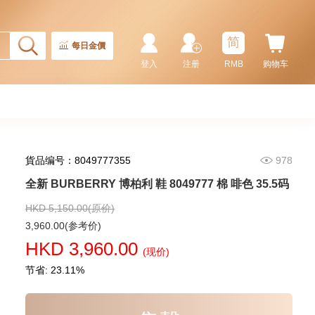
Master Ii 126710blnr-0002 精钢
国米圈 蓝针
155,000.00
简
每日金價
登入
注册
RMB
购物车
貨品编号：8049777355
978
全新 BURBERRY 博柏利 鞋 8049777 棉 啡色 35.5码
HKD 5,150.00(原价)
Rolex 劳力士 潜航者型
3,960.00(参考价)
Submariner 124060-0001 精钢
HKD 3,960.00
无日历 黑水鬼
(现价)
102,000.00
节省: 23.11%