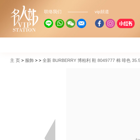
联络我们
vip頻道
主 页
服飾
全新 BURBERRY 博柏利 鞋 8049777 棉 啡色 35.