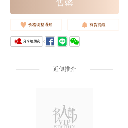
售罄
价格调整通知
有货提醒
分享给朋友
Rolex 劳力士 游艇名仕型 Yacht
Master 268622-0002 18kt白金/
钢 游艇 灰面
近似推介
107,000.00