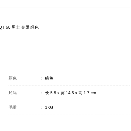
 QT 58 男士 金属 绿色
顏色
：
綠色
尺码
：
长 5.8 x 宽 14.5 x 高 1.7 cm
毛重
：
1KG