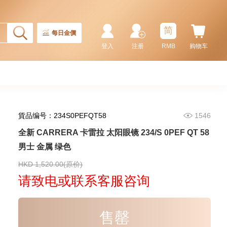
155,000.00
简
每日金價
登入
注册
RMB
购物车
貨品编号：234S0PEFQT58
1546
全新 CARRERA 卡雷拉 太阳眼镜 234/S 0PEF QT 58
男士 金属 绿色
Rolex 劳力士 潜航者型
Submariner 124060-0001 精钢
无日历 黑水鬼
HKD 1,520.00(原价)
102,000.00
请致电或联系客服咨询
售罄