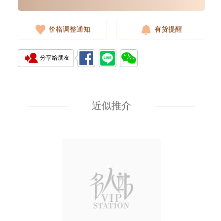
价格调整通知
有货提醒
分享给朋友
Rolex 劳力士 游艇名仕型 Yacht
Master 268622-0002 18kt白金/
钢 游艇 灰面
近似推介
108,000.00