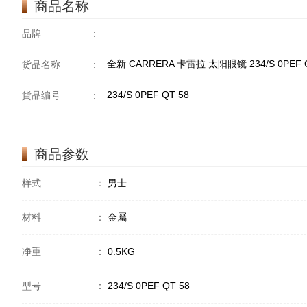
商品名称
品牌
:
全新 CARRERA 卡雷拉 太阳眼镜 234/S 0PEF
货品名称
:
234/S 0PEF QT 58
貨品编号
:
商品参数
样式
：
男士
材料
：
金屬
净重
：
0.5KG
型号
：
234/S 0PEF QT 58