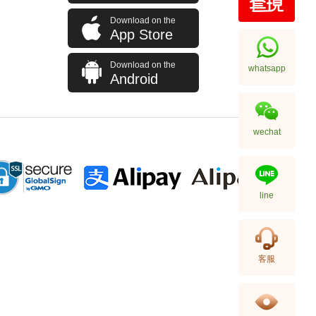
Download on the
App Store
Download on the
whatsapp
Android
wechat
line
客服