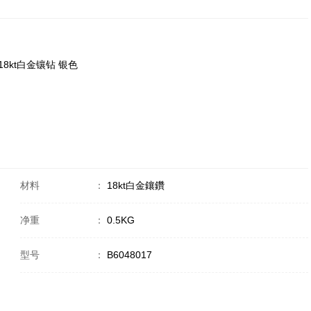
7 18kt白金镶钻 银色
材料
：
18kt白金鑲鑽
净重
：
0.5KG
型号
：
B6048017