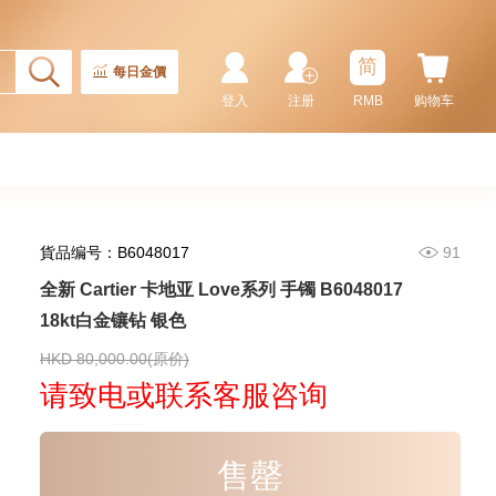
简
每日金價
登入
注册
RMB
购物车
貨品编号：B6048017
91
全新 Cartier 卡地亚 Love系列 手镯 B6048017
18kt白金镶钻 银色
HKD 80,000.00(原价)
请致电或联系客服咨询
售罄