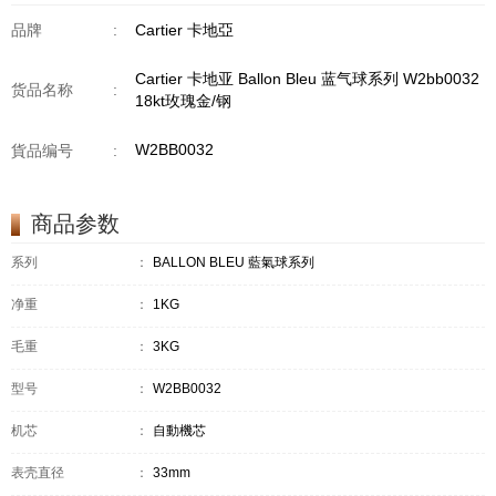
品牌
:
Cartier 卡地亞
Cartier 卡地亚 Ballon Bleu 蓝气球系列 W2bb0032
货品名称
:
18kt玫瑰金/钢
W2BB0032
貨品编号
:
商品参数
系列
：
BALLON BLEU 藍氣球系列
净重
：
1KG
毛重
：
3KG
型号
：
W2BB0032
机芯
：
自動機芯
表壳直径
：
33mm