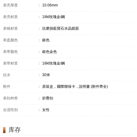
表壳厚度
：
10.06mm
表壳材质
：
18kt玫瑰金/鋼
表镜材质
：
抗磨損藍寶石水晶鏡面
表盘颜色
：
銀色
表带颜色
：
銀色金色
表带材质
：
18kt玫瑰金/鋼
抗水
：
30米
附件
：
原裝盒，國際聯保卡，說明書 (附件齊全)
表扣种类
：
折疊扣
合适性别
：
女性
库存