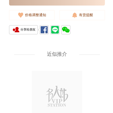
价格调整通知
有货提醒
分享给朋友
Cartier 卡地亚 Ballon Bleu
蓝气球系列 Wsbb0028 精钢
近似推介
38,000.00