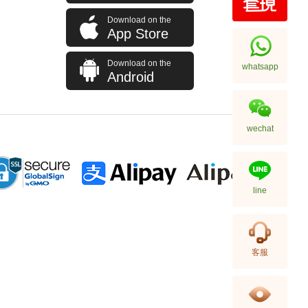
Download on the
Cartier 卡地亚 Tank 坦克系列
App Store
W5310025 18kt白金
195,000.00
Download on the
whatsapp
Android
wechat
line
Cartier 卡地亚 Clé De Cartier
客服
Wjcl0032 18kt玫瑰金
87,000.00