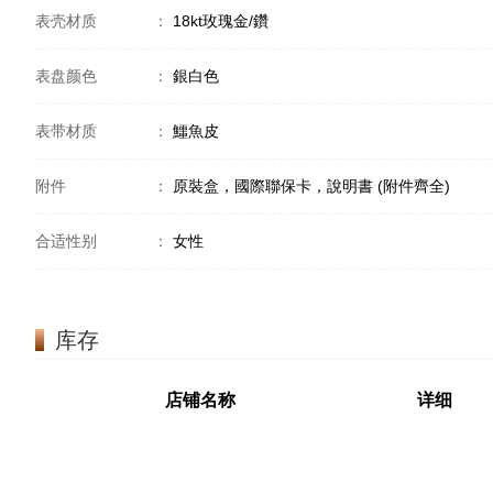
表壳材质
：
18kt玫瑰金/鑽
表盘颜色
：
銀白色
表带材质
：
鱷魚皮
附件
：
原裝盒，國際聯保卡，說明書 (附件齊全)
合适性别
：
女性
库存
店铺名称
详细