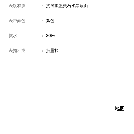
表镜材质
：
抗磨損藍寶石水晶鏡面
表带颜色
：
紫色
抗水
：
30米
表扣种类
：
折疊扣
地图