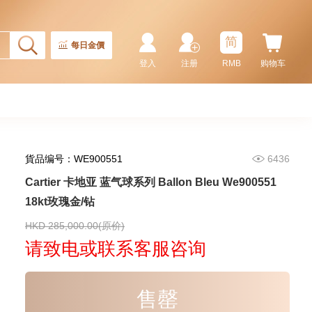
87,000.00
简
每日金價
登入
注册
RMB
购物车
貨品编号：WE900551
6436
Cartier 卡地亚 蓝气球系列 Ballon Bleu We900551
18kt玫瑰金/钻
Cartier 卡地亚 Ronde Louis
Cartier Wr000451 18kt黄金/钻
HKD 285,000.00(原价)
113,400.00
请致电或联系客服咨询
售罄