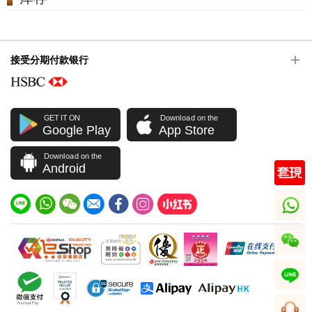
接受分期付款银行
GET IT ON
Download on the
Google Play
App Store
Download on the
Android
whatsapp
wechat
line