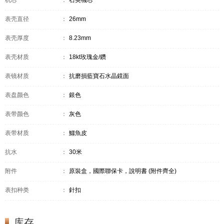
机芯
：
石英機芯
表壳直径
：
26mm
表壳厚度
：
8.23mm
表壳材质
：
18kt玫瑰金/鑽
表镜材质
：
抗磨損藍寶石水晶鏡面
表盘颜色
：
銀色
表带颜色
：
灰色
表带材质
：
鱷魚皮
抗水
：
30米
附件
：
原裝盒，國際聯保卡，說明書 (附件齊全)
表扣种类
：
針扣
库存