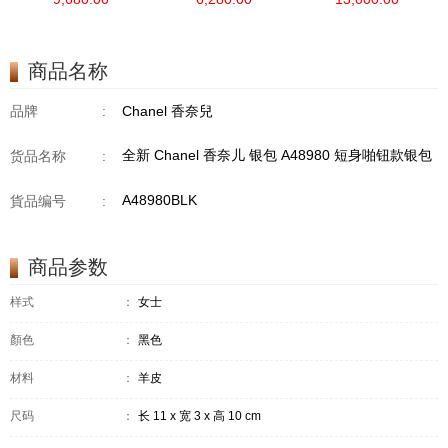
商品名称
品牌
:
Chanel 香奈兒
全新 Chanel 香奈儿 银包 A48980 短身啪钮款银包
货品名称
:
A48980BLK
貨品编号
:
商品参数
样式
：
女士
顏色
：
黑色
材料
：
羊皮
尺码
：
长 11 x 宽 3 x 高 10 cm