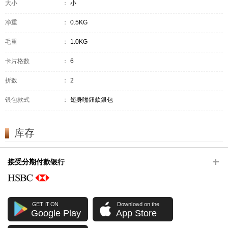
大小
：
小
净重
：
0.5KG
毛重
：
1.0KG
卡片格数
：
6
折数
：
2
银包款式
：
短身啪鈕款銀包
库存
接受分期付款银行
GET IT ON
Download on the
Google Play
App Store