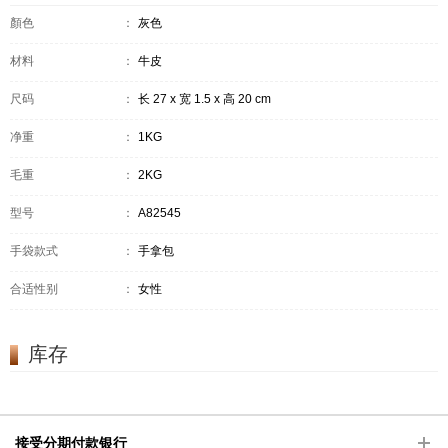
顏色
：
灰色
材料
：
牛皮
尺码
：
长 27 x 宽 1.5 x 高 20 cm
净重
：
1KG
毛重
：
2KG
型号
：
A82545
手袋款式
：
手拿包
合适性别
：
女性
库存
接受分期付款银行