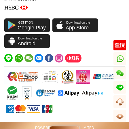
GET IT ON
Download on the
Google Play
App Store
Download on the
Android
whatsapp
wechat
line
客服
足跡
POWERED BY VIP STATION LIMITED