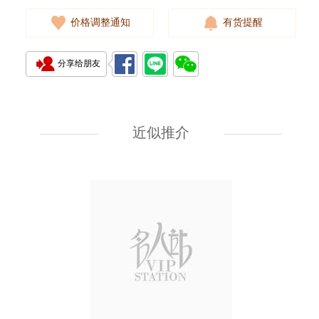
价格调整通知
有货提醒
分享给朋友
全新 Chanel 香奈儿 耳环 A64766
金属 金色
近似推介
5,480.00