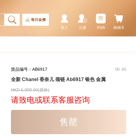
简
每日金價
登入
注册
RMB
购物车
貨品编号：AB6917
45
全新 Chanel 香奈儿 颈链 Ab6917 银色 金属
全新 Chanel 香奈儿 耳环 Abf154
金扣 白色
HKD 6,900.00(原价)
5,280.00
请致电或联系客服咨询
售罄