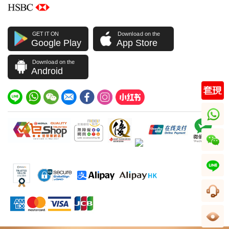
GET IT ON
Download on the
Google Play
App Store
Download on the
Android
whatsapp
wechat
line
客服