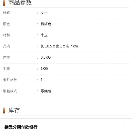
商品参数
样式
：
女士
顏色
：
粉紅色
材料
：
牛皮
尺码
：
长 10.5 x 宽 1 x 高 7 cm
净重
：
0.5KG
毛重
：
1KG
卡片格数
：
1
银包款式
：
零錢包
库存
接受分期付款银行