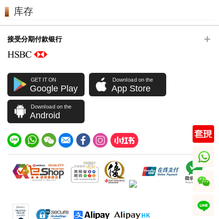
库存
接受分期付款银行
GET IT ON
Download on the
Google Play
App Store
Download on the
Android
whatsapp
wechat