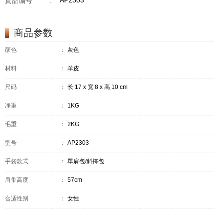
AP2303
貨品编号
:
商品参数
顏色
：
灰色
材料
：
羊皮
尺码
：
长 17 x 宽 8 x 高 10 cm
净重
：
1KG
毛重
：
2KG
型号
：
AP2303
手袋款式
：
單肩包/斜挎包
肩带高度
：
57cm
合适性别
：
女性