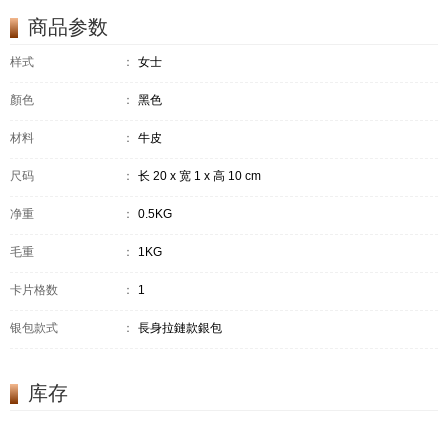
商品参数
样式
：
女士
顏色
：
黑色
材料
：
牛皮
尺码
：
长 20 x 宽 1 x 高 10 cm
净重
：
0.5KG
毛重
：
1KG
卡片格数
：
1
银包款式
：
長身拉鏈款銀包
库存