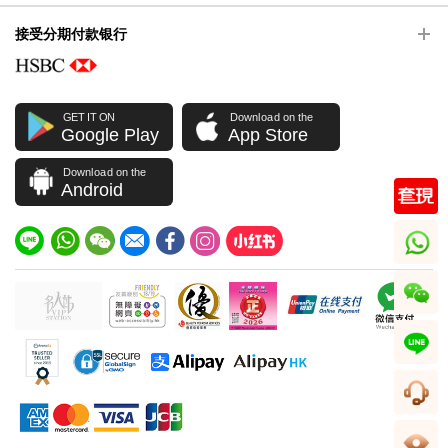
接受分期付款银行
GET IT ON
Download on the
Google Play
App Store
Download on the
Android
whatsapp
wechat
line
客服