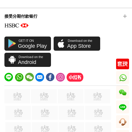
接受分期付款银行
GET IT ON
Download on the
Google Play
App Store
Download on the
Android
whatsapp
wechat
line
客服