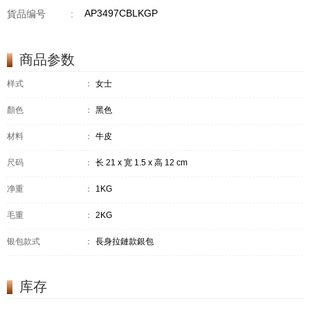
AP3497CBLKGP
貨品编号
:
商品参数
样式
：
女士
顏色
：
黑色
材料
：
牛皮
尺码
：
长 21 x 宽 1.5 x 高 12 cm
净重
：
1KG
毛重
：
2KG
银包款式
：
長身拉鏈款銀包
库存