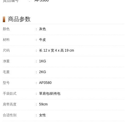
AP3580
貨品编号
:
商品参数
顏色
：
灰色
材料
：
牛皮
尺码
：
长 12 x 宽 4 x 高 19 cm
净重
：
1KG
毛重
：
2KG
型号
：
AP3580
手袋款式
：
單肩包/斜挎包
肩带高度
：
59cm
合适性别
：
女性