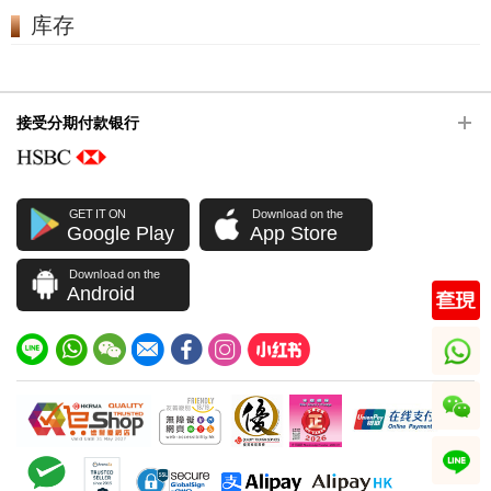
库存
接受分期付款银行
GET IT ON
Download on the
Google Play
App Store
Download on the
Android
whatsapp
wechat