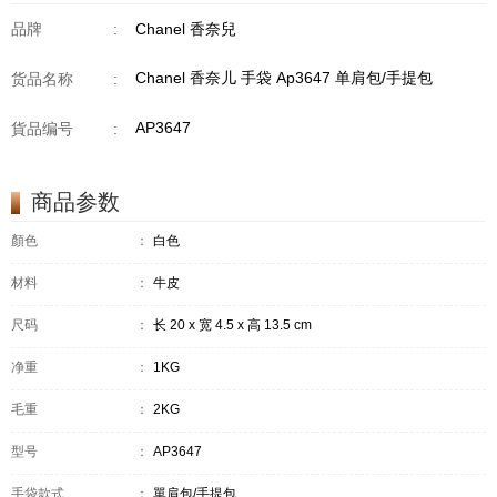
品牌
:
Chanel 香奈兒
Chanel 香奈儿 手袋 Ap3647 单肩包/手提包
货品名称
:
AP3647
貨品编号
:
商品参数
顏色
：
白色
材料
：
牛皮
尺码
：
长 20 x 宽 4.5 x 高 13.5 cm
净重
：
1KG
毛重
：
2KG
型号
：
AP3647
手袋款式
：
單肩包/手提包