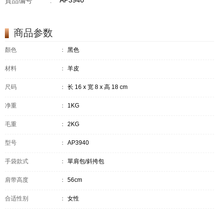
AP3940
貨品编号
:
商品参数
顏色
：
黑色
材料
：
羊皮
尺码
：
长 16 x 宽 8 x 高 18 cm
净重
：
1KG
毛重
：
2KG
型号
：
AP3940
手袋款式
：
單肩包/斜挎包
肩带高度
：
56cm
合适性别
：
女性