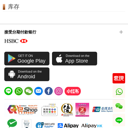
库存
接受分期付款银行
GET IT ON
Download on the
Google Play
App Store
Download on the
Android
whatsapp
wechat