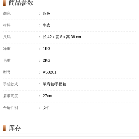
商品参数
顏色
：
藍色
材料
：
牛皮
尺码
：
长 42 x 宽 8 x 高 38 cm
净重
：
1KG
毛重
：
2KG
型号
：
AS3261
手袋款式
：
單肩包/手提包
肩带高度
：
27cm
合适性别
：
女性
库存