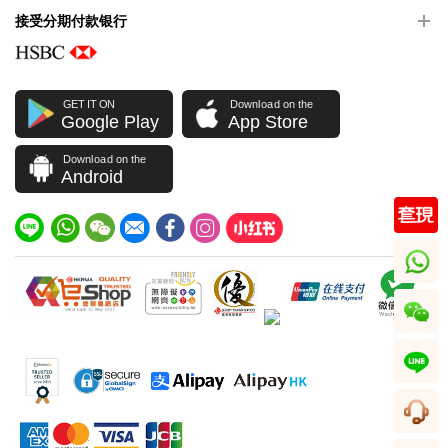
接受分期付款银行
GET IT ON
Download on the
Google Play
App Store
Download on the
Android
whatsapp
wechat
line
客服