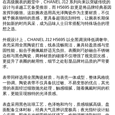
在高级腕表的殿堂中，CHANEL J12 系列向来以突破传统的
设计与卓越工艺备受推崇，而 H5695 款更是将品牌经典基因
发挥到极致。这款腕表选用高光泽陶瓷作为主要材质，不仅
赋予腕表独特的质感，更具备超强抗刮特性，让腕表长期保
持如新的时尚风采，成为品味人士日常搭配与特殊场合的理
想之选。
外观设计上，CHANEL J12 H5695 以全黑调演绎低调奢华。
表壳采用全黑陶瓷打造，线条流畅简洁，兼具轻盈质感与坚
固性能，贴合手腕佩戴舒适无负担。表圈则巧妙融合不锈钢
边框与黑色陶瓷，两种材质的碰撞不仅增强了视觉层次感，
更提升了表圈的耐用性，细节之处彰显品牌对品质的严苛要
求。
表带同样选用全黑陶瓷材质，与表壳一体成型，整体风格统
一协调。陶瓷表带不仅具备抗过敏、不易变形的优点，其光
滑的表面经过细致抛光处理，触感细腻，随着佩戴时间的积
累，更能呈现独特的光泽质感。
表盘采用黑色珐琅工艺，色泽饱和均匀，质感细腻高级。盘
面配备立体时标，经典大气且辨识度极高；夜光指针设计贴