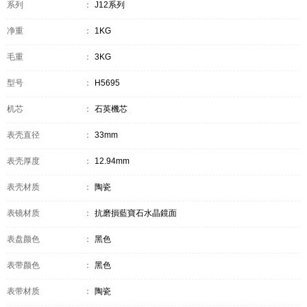
系列
：
J12系列
净重
：
1KG
毛重
：
3KG
型号
：
H5695
机芯
：
石英機芯
表壳直径
：
33mm
表壳厚度
：
12.94mm
表壳材质
：
陶瓷
表镜材质
：
抗磨損藍寶石水晶鏡面
表盘颜色
：
黑色
表带颜色
：
黑色
表带材质
：
陶瓷