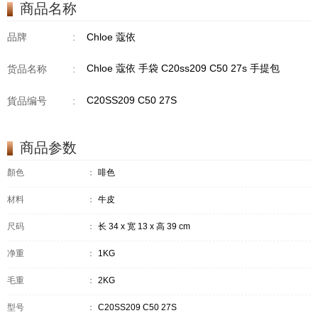
商品名称
品牌
:
Chloe 蔻依
Chloe 蔻依 手袋 C20ss209 C50 27s 手提包
货品名称
:
C20SS209 C50 27S
貨品编号
:
商品参数
顏色
：
啡色
材料
：
牛皮
尺码
：
长 34 x 宽 13 x 高 39 cm
净重
：
1KG
毛重
：
2KG
型号
：
C20SS209 C50 27S