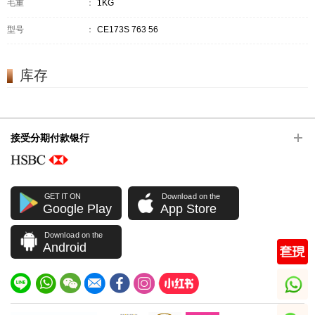
毛重
：
1KG
型号
：
CE173S 763 56
库存
接受分期付款银行
GET IT ON
Download on the
Google Play
App Store
Download on the
Android
whatsapp