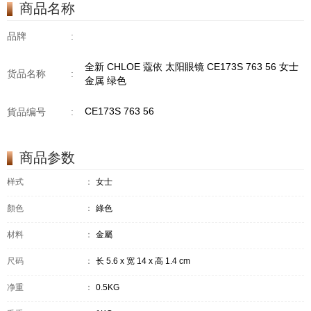
商品名称
品牌
:
全新 CHLOE 蔻依 太阳眼镜 CE173S 763 56 女士
货品名称
:
金属 绿色
CE173S 763 56
貨品编号
:
商品参数
样式
：
女士
顏色
：
綠色
材料
：
金屬
尺码
：
长 5.6 x 宽 14 x 高 1.4 cm
净重
：
0.5KG