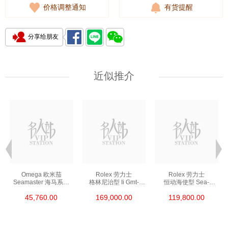
价格调整通知
有货提醒
分享给朋友
近似推介
Omega 欧米茄
Rolex 劳力士
Rolex 劳力士
Seamaster 海马系列
格林尼治型 Ii Gmt-
恒动海使型 Sea-
210.30.42.20.01.002
Master Ii 126711chnr-
Dweller 126600-0002
45,760.00
169,000.00
119,800.00
精钢 Nekton Edition
0002 18kt玫瑰金/钢
精钢 单红
沙士圈