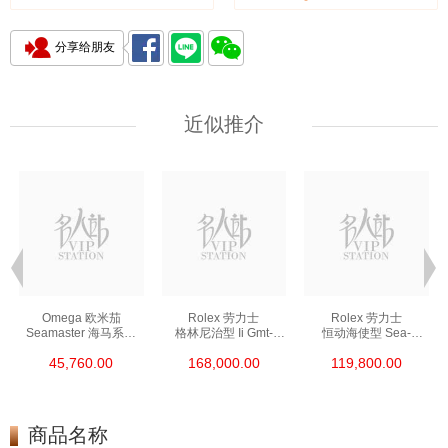
分享给朋友
近似推介
Omega 欧米茄
Rolex 劳力士
Rolex 劳力士
Seamaster 海马系列
格林尼治型 Ii Gmt-
恒动海使型 Sea-
210.30.42.20.01.002
Master Ii 126711chnr-
Dweller 126600-0002
45,760.00
168,000.00
119,800.00
精钢 Nekton Edition
0002 18kt玫瑰金/钢
精钢 单红
沙士圈
商品名称