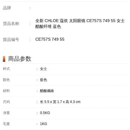
品牌
:
全新 CHLOE 蔻依 太阳眼镜 CE757S 749 55 女士
货品名称
:
醋酸纤维 蓝色
CE757S 749 55
貨品编号
:
商品参数
样式
：
女士
顏色
：
藍色
材料
：
醋酸纖維
尺码
：
长 5.5 x 宽 1.7 x 高 4.3 cm
净重
：
0.5KG
毛重
：
1KG