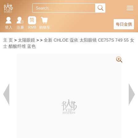
简
每日金價
登入
注册
RMB
购物车
主 页
太陽眼鏡
全新 CHLOE 蔻依 太阳眼镜 CE757S 749 55 女
士 醋酸纤维 蓝色