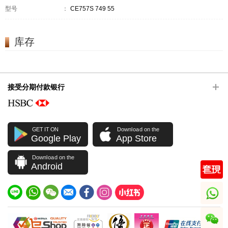
型号
：
CE757S 749 55
库存
接受分期付款银行
GET IT ON
Download on the
Google Play
App Store
Download on the
Android
whatsapp