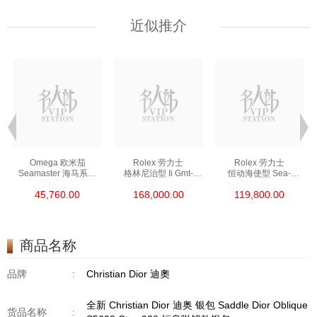
近似推介
Omega 欧米茄
Rolex 劳力士
Rolex 劳力士
Seamaster 海马系列
格林尼治型 Ii Gmt-
恒动海使型 Sea-
210.30.42.20.01.002
Master Ii 126711chnr-
Dweller M126600-
45,760.00
168,000.00
119,800.00
精钢 Nekton Edition
0002 18kt玫瑰金/钢
0002 精钢 单红
沙士圈
商品名称
品牌
:
Christian Dior 迪奧
全新 Christian Dior 迪奥 银包 Saddle Dior Oblique
货品名称
: