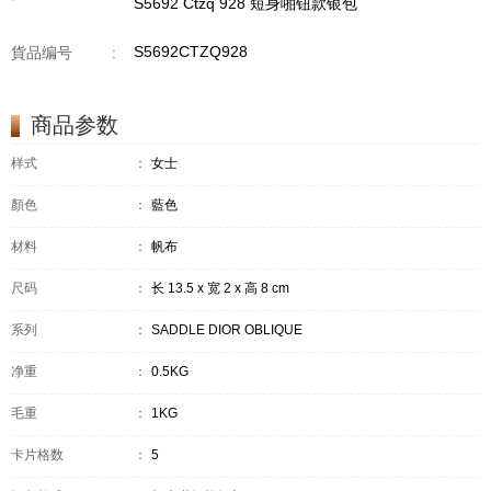
S5692 Ctzq 928 短身啪钮款银包
S5692CTZQ928
貨品编号
:
商品参数
样式
：
女士
顏色
：
藍色
材料
：
帆布
尺码
：
长 13.5 x 宽 2 x 高 8 cm
系列
：
SADDLE DIOR OBLIQUE
净重
：
0.5KG
毛重
：
1KG
卡片格数
：
5