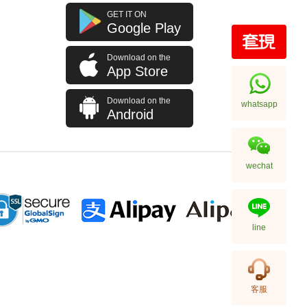
GET IT ON
Google Play
Download on the
Rolex 劳力士 格林尼治型 Ii Gmt-
App Store
Master Ii 126710blro-0001 精钢
百事圈
256,000.00
Download on the
whatsapp
Android
wechat
line
Rolex 劳力士 格林尼治型 Ii Gmt-
客服
Master Ii 126710blnr-0002 精钢