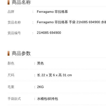
商品名称
品牌
:
Ferragamo 菲拉格慕
Ferragamo 菲拉格慕 手袋 21h085 694900
货品名称
:
21H085 694900
貨品编号
:
商品参数
顏色
：
黑色
尺码
：
长 22 x 宽 6 x 高 31 cm
毛重
：
2KG
手袋款式
：
水桶包/斜挎包