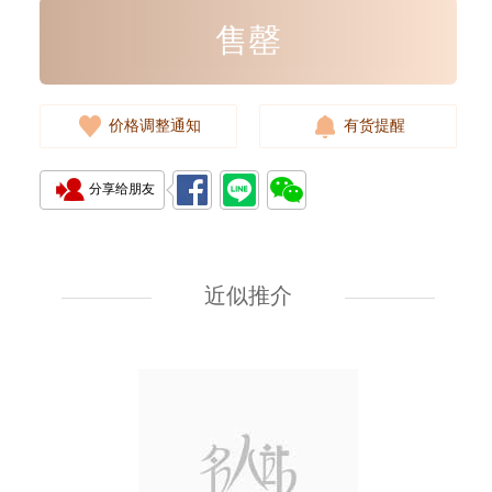
售罄
价格调整通知
有货提醒
分享给朋友
Rolex 劳力士 游艇名仕型 Yacht
Master 268622-0002 18kt白金/
钢 游艇 灰面
近似推介
107,000.00