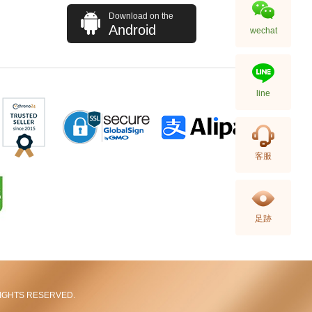
Download on the
Android
wechat
line
HERMES 爱马仕 袋饰配件 BAG
客服
CHARM LETTER V 橙色
3,680.00
足跡
L RIGHTS RESERVED.