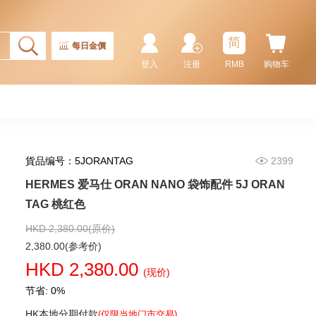
简
每日金價
登入
注册
RMB
购物车
貨品编号：5JORANTAG
2399
HERMES 爱马仕 ORAN NANO 袋饰配件 5J ORAN
HERMES 爱马仕 袋饰配件 BAG
CHARM LETTER V 橙色
TAG 桃红色
3,680.00
HKD 2,380.00(原价)
2,380.00(参考价)
HKD 2,380.00
(现价)
节省: 0%
HK本地分期付款
(仅限当地门市交易)