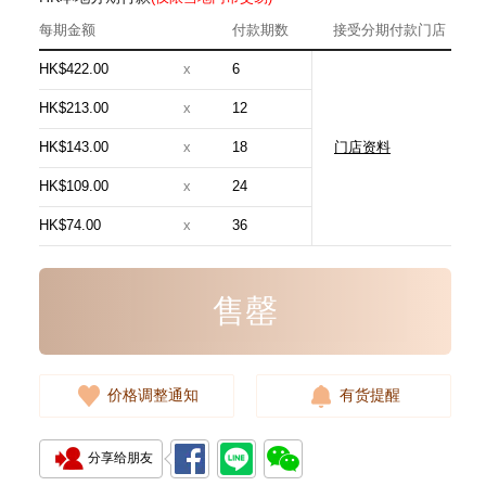
每期金额
付款期数
接受分期付款门店
HK$422.00
x
6
HK$213.00
x
12
HK$143.00
x
18
门店资料
HERMES 爱马仕 PADDOCK
BOOT CHARM 袋饰配件 BOOT
HK$109.00
x
24
TAG 94/9T 虾肉色
5,580.00
HK$74.00
x
36
售罄
价格调整通知
有货提醒
分享给朋友