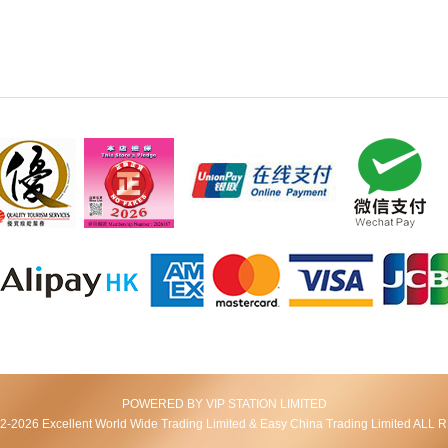
POWERED BY VIP STATION LIMITED
2026 Excellent World Wide Trading Limited & Easy China Trading Limited AL