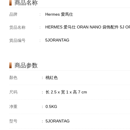
商品名称
品牌
:
Hermes 愛馬仕
HERMES 爱马仕 ORAN NANO 袋饰配件 5J O
货品名称
:
5JORANTAG
貨品编号
:
商品参数
顏色
：
桃紅色
尺码
：
长 2.5 x 宽 1 x 高 7 cm
净重
：
0.5KG
型号
：
5JORANTAG