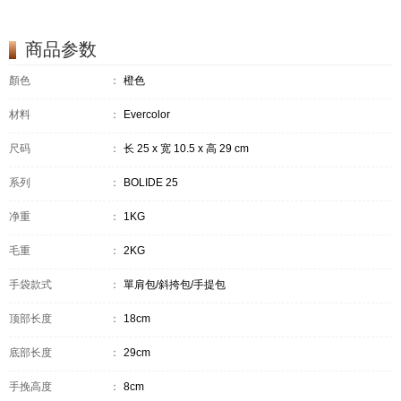
商品参数
顏色
：
橙色
材料
：
Evercolor
尺码
：
长 25 x 宽 10.5 x 高 29 cm
系列
：
BOLIDE 25
净重
：
1KG
毛重
：
2KG
手袋款式
：
單肩包/斜挎包/手提包
顶部长度
：
18cm
底部长度
：
29cm
手挽高度
：
8cm