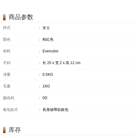
商品参数
样式
：
女士
顏色
：
粉紅色
材料
：
Evercolor
尺码
：
长 20 x 宽 2 x 高 12 cm
净重
：
0.5KG
毛重
：
1KG
颜色码
：
0D
银包款式
：
長身抽帶款銀包
库存