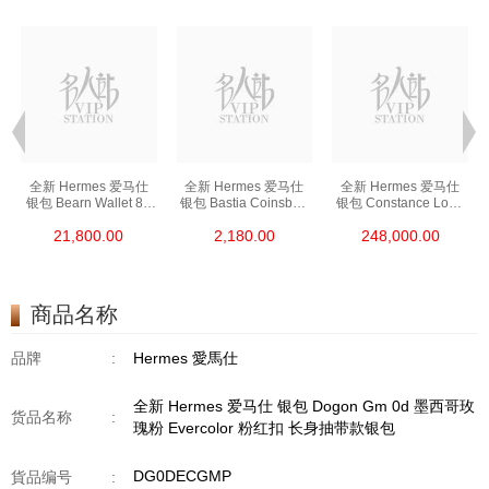
全新 Hermes 爱马仕
全新 Hermes 爱马仕
全新 Hermes 爱马仕
银包 Bearn Wallet 89
银包 Bastia Coinsbag
银包 Constance Long
黑色 Epsom 金扣
37 金棕色 Epsom
To Go I6 极致粉 Shine
21,800.00
2,180.00
248,000.00
短身抽带款银包
零钱包
Croco 银扣
长身锁扣款银包
商品名称
品牌
:
Hermes 愛馬仕
全新 Hermes 爱马仕 银包 Dogon Gm 0d 墨西哥玫
货品名称
:
瑰粉 Evercolor 粉红扣 长身抽带款银包
DG0DECGMP
貨品编号
: