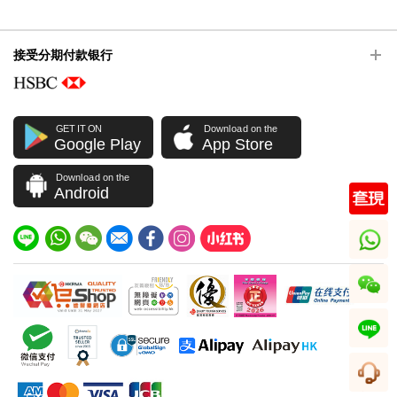
接受分期付款银行
GET IT ON
Download on the
Google Play
App Store
Download on the
Android
whatsapp
wechat
line