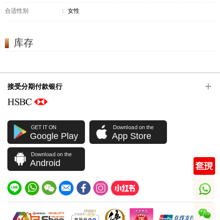
合适性别
：
女性
库存
接受分期付款银行
GET IT ON
Download on the
Google Play
App Store
Download on the
Android
whatsapp