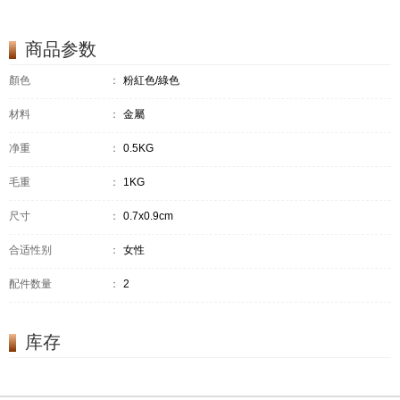
商品参数
顏色
：
粉紅色/綠色
材料
：
金屬
净重
：
0.5KG
毛重
：
1KG
尺寸
：
0.7x0.9cm
合适性别
：
女性
配件数量
：
2
库存