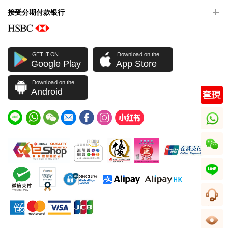
接受分期付款银行
GET IT ON
Download on the
Google Play
App Store
Download on the
Android
whatsapp
wechat
line
客服