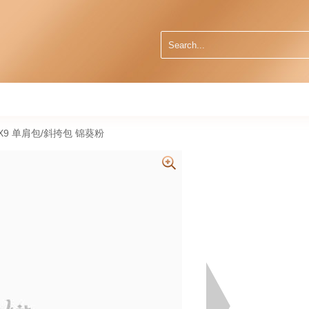
Go X9 单肩包/斜挎包 锦葵粉