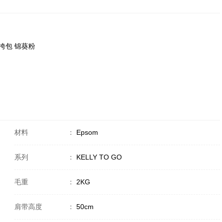
/斜挎包 锦葵粉
材料
：
Epsom
系列
：
KELLY TO GO
毛重
：
2KG
肩带高度
：
50cm