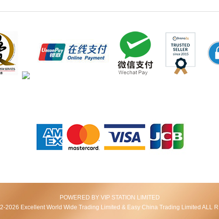
POWERED BY VIP STATION LIMITED
2026 Excellent World Wide Trading Limited & Easy China Trading Limited AL