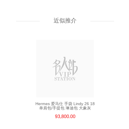
Hermes 爱马仕 手袋 Kelly To Go
89 单肩包/斜挎包 黑色
近似推介
55,800.00
Hermes 爱马仕 手袋 Lindy 26 18
单肩包/手提包 琳迪包 大象灰
93,800.00