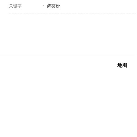
关键字
：
錦葵粉
地图