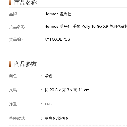
商品名称
品牌
:
Hermes 愛馬仕
Hermes 爱马仕 手袋 Kelly To Go X9 单肩包
货品名称
:
KYTGX9EPSS
貨品编号
:
商品参数
顏色
：
紫色
尺码
：
长 20.5 x 宽 3 x 高 11 cm
净重
：
1KG
手袋款式
：
單肩包/斜挎包