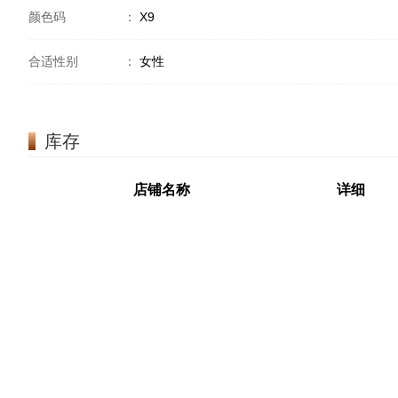
颜色码
：
X9
合适性别
：
女性
库存
店铺名称
详细