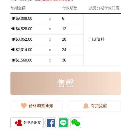
每期金额
付款期数
接受分期付款门店
HK$9,008.00
x
6
HK$4,528.00
x
12
HK$3,052.00
x
18
门店资料
Hermes 爱马仕 手袋 Evelyne 16
18 斜挎包 伊芙琳包 大象灰
HK$2,314.00
x
24
24,800.00
HK$1,560.00
x
36
售罄
价格调整通知
有货提醒
分享给朋友