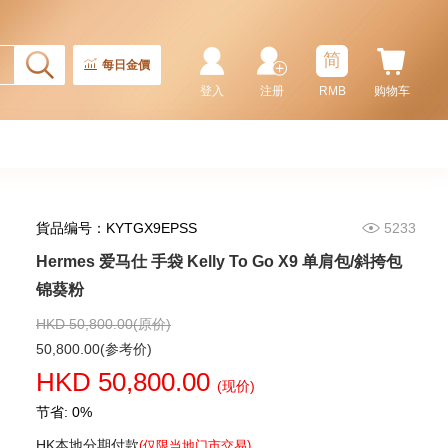
简
每日金價
登入
注册
RMB
购物车
貨品编号：KYTGX9EPSS
5233
Hermes 爱马仕 手袋 Kelly To Go X9 单肩包/斜挎包
Hermes 爱马仕 手袋 Picotin 18
89 手提包 菜篮子 黑色
锦葵粉
36,800.00
HKD 50,800.00(原价)
50,800.00(参考价)
HKD 50,800.00
(现价)
节省: 0%
HK本地分期付款
(仅限当地门市交易)