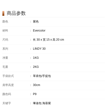
商品参数
顏色
：
紫色
材料
：
Evercolor
尺码
：
长 30 x 宽 15 x 高 20 cm
系列
：
LINDY 30
净重
：
1KG
毛重
：
2KG
手袋款式
：
單肩包/手提包
肩带高度
：
30cm
颜色码
：
P9
关键字
：
琳迪包 海葵紫