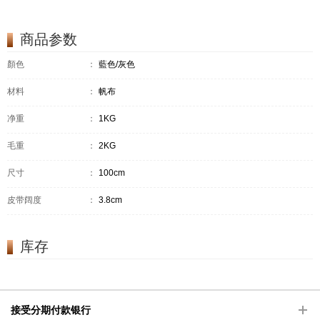
商品参数
顏色
：
藍色/灰色
材料
：
帆布
净重
：
1KG
毛重
：
2KG
尺寸
：
100cm
皮带阔度
：
3.8cm
库存
接受分期付款银行