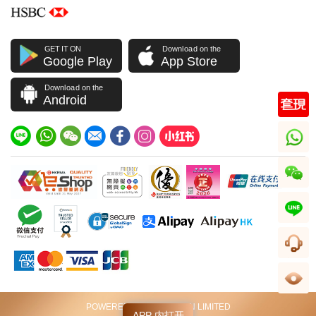
GET IT ON
Download on the
Google Play
App Store
Download on the
Android
whatsapp
wechat
line
客服
足跡
POWERED BY VIP STATION LIMITED
APP 内打开