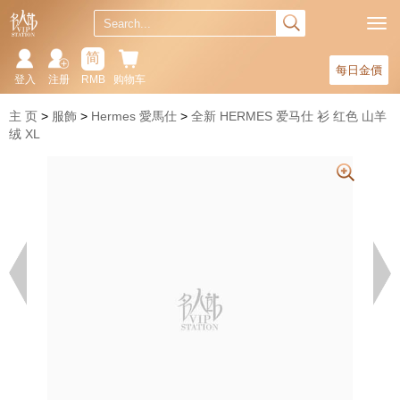
简
每日金價
登入
注册
RMB
购物车
主 页
服飾
Hermes 愛馬仕
全新 HERMES 爱马仕 衫 红色 山羊
绒 XL