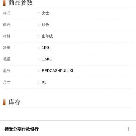
商品参数
样式
：
女士
顏色
：
紅色
材料
：
山羊绒
净重
：
1KG
毛重
：
1.5KG
型号
：
REDCASHPULLXL
尺寸
：
XL
库存
接受分期付款银行