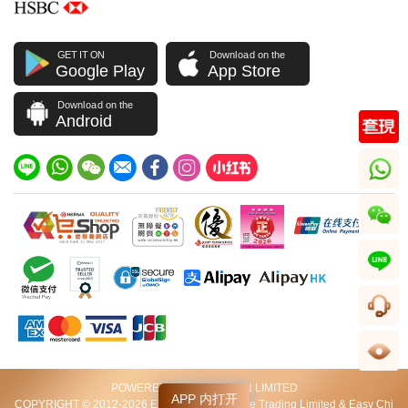
GET IT ON
Download on the
Google Play
App Store
Download on the
Android
whatsapp
wechat
line
客服
足跡
POWERED BY VIP STATION LIMITED
APP 内打开
COPYRIGHT © 2012-2026 Excellent World Wide Trading Limited & Easy Chi