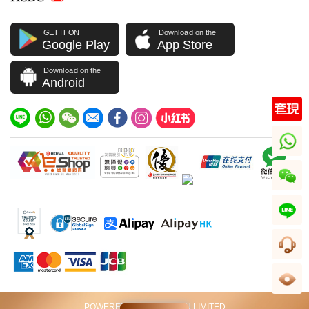
GET IT ON
Download on the
Google Play
App Store
Download on the
Android
whatsapp
wechat
line
客服
足跡
POWERED BY VIP STATION LIMITED