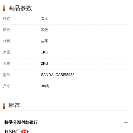
商品参数
样式
：
女士
顏色
：
黑色
材料
：
皮革
净重
：
1KG
毛重
：
2KG
型号
：
SANDALOASIS8938
尺寸
：
38碼
库存
接受分期付款银行