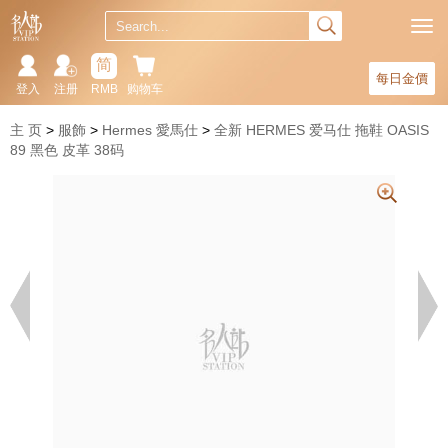
简
每日金價
登入
注册
RMB
购物车
主 页
服飾
Hermes 愛馬仕
全新 HERMES 爱马仕 拖鞋 OASIS
89 黑色 皮革 38码