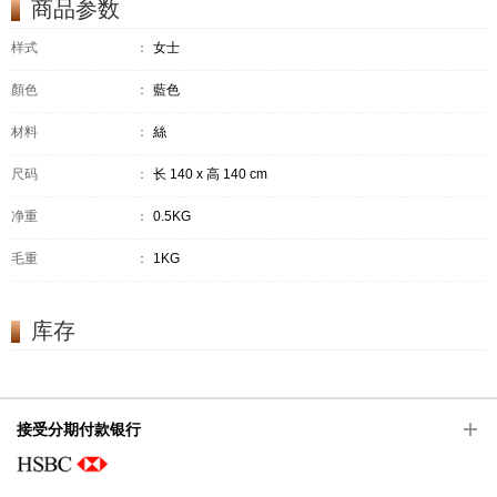
商品参数
样式
：
女士
顏色
：
藍色
材料
：
絲
尺码
：
长 140 x 高 140 cm
净重
：
0.5KG
毛重
：
1KG
库存
接受分期付款银行