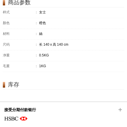
商品参数
样式
：
女士
顏色
：
橙色
材料
：
絲
尺码
：
长 140 x 高 140 cm
净重
：
0.5KG
毛重
：
1KG
库存
接受分期付款银行