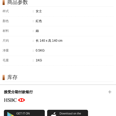
商品参数
样式
：
女士
顏色
：
紅色
材料
：
絲
尺码
：
长 140 x 高 140 cm
净重
：
0.5KG
毛重
：
1KG
库存
接受分期付款银行
GET IT ON
Download on the