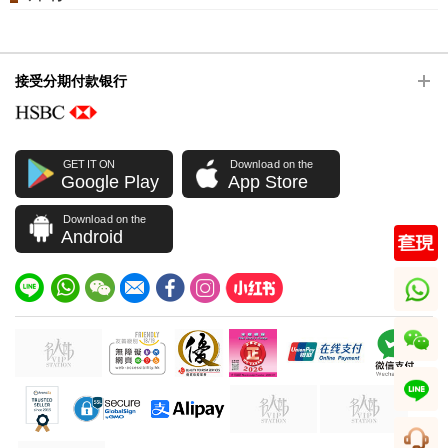
接受分期付款银行
GET IT ON
Download on the
Google Play
App Store
Download on the
Android
whatsapp
wechat
line