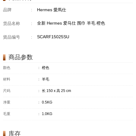
品牌
:
Hermes 愛馬仕
全新 Hermes 爱马仕 围巾 羊毛 橙色
货品名称
:
SCARF15025SU
貨品编号
:
商品参数
顏色
：
橙色
材料
：
羊毛
尺码
：
长 150 x 高 25 cm
净重
：
0.5KG
毛重
：
1.0KG
库存