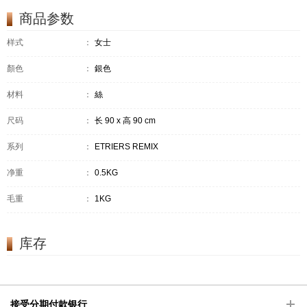
商品参数
样式
：
女士
顏色
：
銀色
材料
：
絲
尺码
：
长 90 x 高 90 cm
系列
：
ETRIERS REMIX
净重
：
0.5KG
毛重
：
1KG
库存
接受分期付款银行