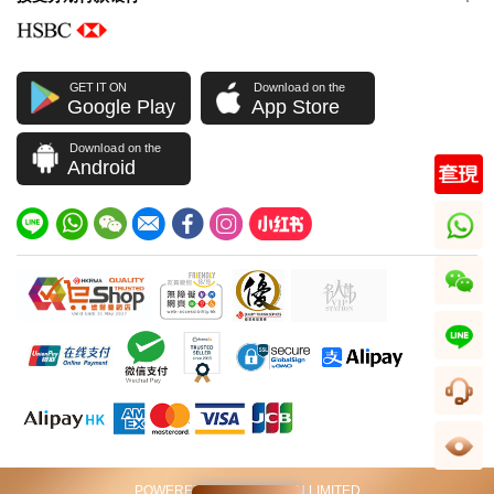
GET IT ON
Download on the
Google Play
App Store
Download on the
Android
whatsapp
wechat
line
客服
足跡
POWERED BY VIP STATION LIMITED