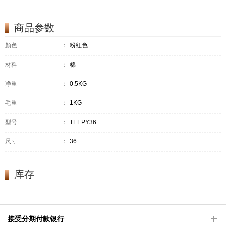
商品参数
顏色
：
粉紅色
材料
：
棉
净重
：
0.5KG
毛重
：
1KG
型号
：
TEEPY36
尺寸
：
36
库存
接受分期付款银行