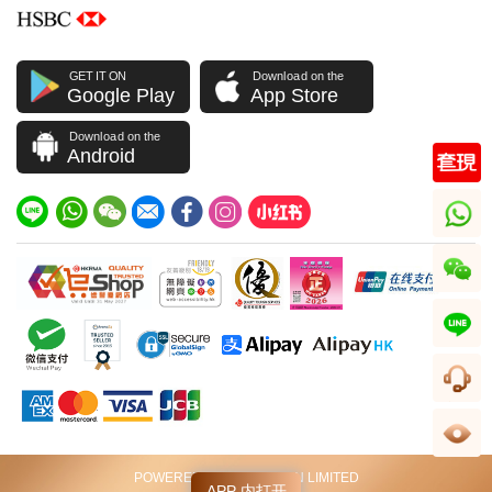
GET IT ON
Download on the
Google Play
App Store
Download on the
Android
whatsapp
wechat
line
客服
足跡
POWERED BY VIP STATION LIMITED
APP 内打开