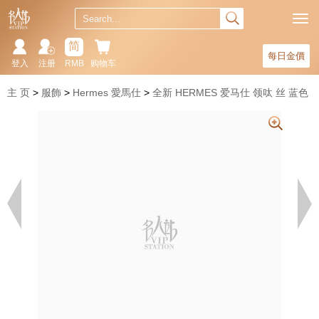
简
每日金價
登入
注册
RMB
购物车
主 页
服飾
Hermes 愛馬仕
全新 HERMES 爱马仕 领呔 丝 蓝色