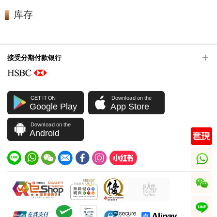
库存
接受分期付款银行
GET IT ON
Download on the
Google Play
App Store
Download on the
Android
whatsapp
wechat