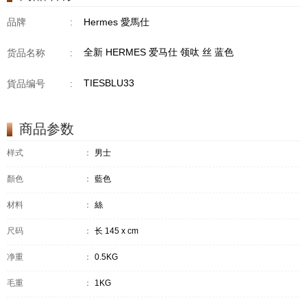
品牌
:
Hermes 愛馬仕
全新 HERMES 爱马仕 领呔 丝 蓝色
货品名称
:
TIESBLU33
貨品编号
:
商品参数
样式
：
男士
顏色
：
藍色
材料
：
絲
尺码
：
长 145 x cm
净重
：
0.5KG
毛重
：
1KG