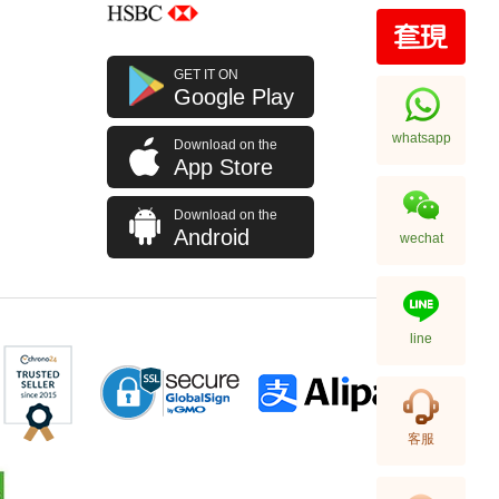
全新 HERMES 爱马仕 外套
GET IT ON
深绿色 布料 50
Google Play
13,980.00
whatsapp
Download on the
App Store
Download on the
Android
wechat
line
HERMES 爱马仕 服饰
客服
RHOMBUS EQUESTRE H
CUFFLINKS SS 银色
1,880.00