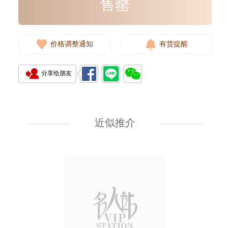
售罄
价格调整通知
有货提醒
分享给朋友
全新 HERMES 爱马仕 裙 红色 丝
40
近似推介
7,900.00