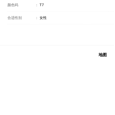
颜色码
：
T7
合适性别
：
女性
地图