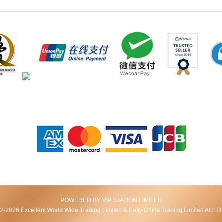
POWERED BY VIP STATION LIMITED
2026 Excellent World Wide Trading Limited & Easy China Trading Limited AL