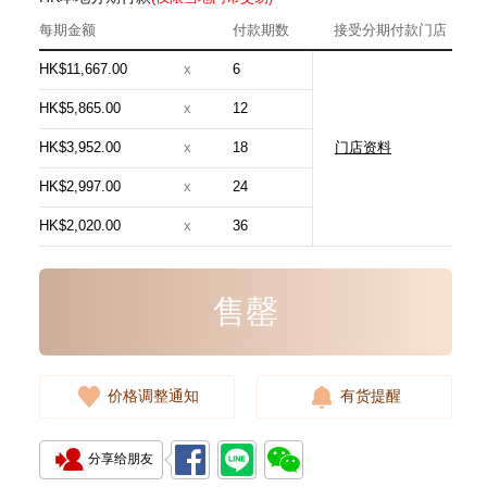
每期金额
付款期数
接受分期付款门店
HK$11,667.00
x
6
HK$5,865.00
x
12
HK$3,952.00
x
18
门店资料
Hermes 爱马仕 手袋 Evelyne 16
18 斜挎包 伊芙琳包 大象灰
HK$2,997.00
x
24
24,800.00
HK$2,020.00
x
36
售罄
价格调整通知
有货提醒
分享给朋友