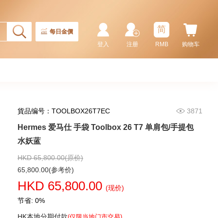
简
每日金價
登入
注册
RMB
购物车
貨品编号：TOOLBOX26T7EC
3871
Hermes 爱马仕 手袋 Toolbox 26 T7 单肩包/手提包
Hermes 爱马仕 手袋 Picotin 18
89 手提包 菜篮子 黑色
水妖蓝
36,800.00
HKD 65,800.00(原价)
65,800.00(参考价)
HKD 65,800.00
(现价)
节省: 0%
HK本地分期付款
(仅限当地门市交易)