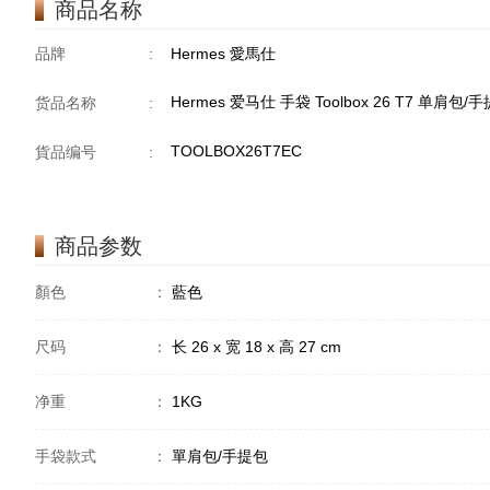
商品名称
品牌
:
Hermes 愛馬仕
Hermes 爱马仕 手袋 Toolbox 26 T7 单肩包
货品名称
:
TOOLBOX26T7EC
貨品编号
:
商品参数
顏色
：
藍色
尺码
：
长 26 x 宽 18 x 高 27 cm
净重
：
1KG
手袋款式
：
單肩包/手提包