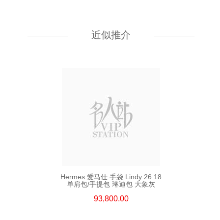
Hermes 爱马仕 手袋 Kelly To Go
89 单肩包/斜挎包 黑色
近似推介
55,800.00
Hermes 爱马仕 手袋 Lindy 26 18
单肩包/手提包 琳迪包 大象灰
93,800.00