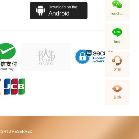
Download on the
Android
wechat
line
J Collection JCOLLECTION
客服
天然钻饰 NECKLACE
W/DIAMOND 1 RDDI 0.10
2,246.00
CT18KCHAIN 1.21 GM18KR
0.21 GM (0.1CT)
足跡
L RIGHTS RESERVED.