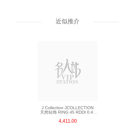
J Collection JCOLLECTION
天然钻饰 RING W/DIAMOND
18KW 4.50 GM (Head 6.5mm)
近似推介
3,764.00
J Collection JCOLLECTION
天然钻饰 RING 45 RDDI 0.48
CT18KR 1.76 GM
4,411.00