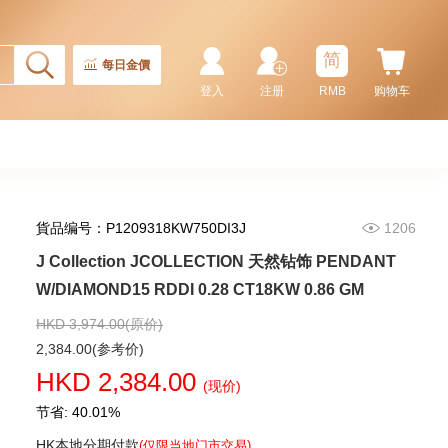
简
每日金價
登入
注册
RMB
购物车
貨品编号：P1209318KW750DI3J
1206
J Collection JCOLLECTION 天然钻饰 PENDANT
J Collection JCOLLECTION
天然钻饰 NECKLACE
W/DIAMOND15 RDDI 0.28 CT18KW 0.86 GM
W/DIAMOND 1 RDDI 0.10
2,246.00
CT18KCHAIN 1.21 GM18KR
HKD 3,974.00(原价)
0.21 GM (0.1CT)
2,384.00(参考价)
HKD 2,384.00
(现价)
节省: 40.01%
HK本地分期付款
(仅限当地门市交易)