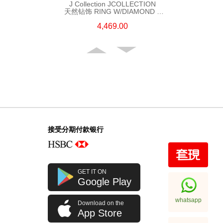
J Collection JCOLLECTION
天然钻饰 RING W/DIAMOND 5
CDIBAG 0.08 CT23 RDDI 0.31
4,469.00
CT18KR 2.62 GM (EUR 55)
接受分期付款银行
J Collection JCOLLECTION
GET IT ON
天然钻饰 RING W/DIAMOND 70
Google Play
RDDI 0.63 CT18KW 4.45 GM
7,114.00
(CZ)
whatsapp
Download on the
App Store