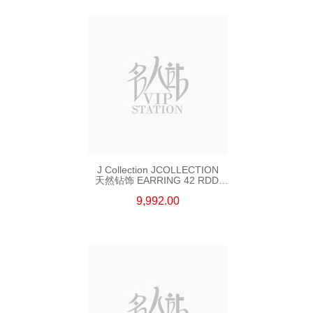
J Collection JCOLLECTION
天然钻饰 EARRING 42 RDDI
1.34 CT18KW 3.10 GM
9,992.00