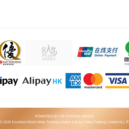
POWERED BY VIP STATION LIMITED
2026 Excellent World Wide Trading Limited & Easy China Trading Limited AL