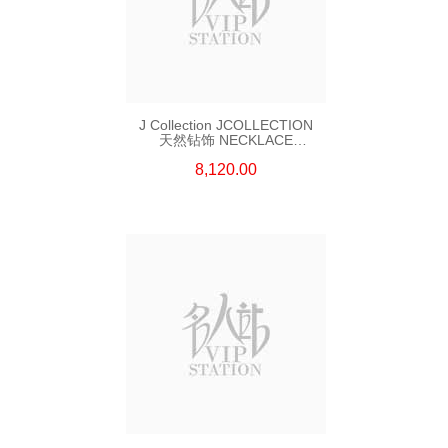
J Collection JCOLLECTION
天然钻饰 NECKLACE
W/DIAMOND 7 CDIBAG 0.16
8,120.00
CT58 RDDI 0.66 CT4 TPDITAPA
0.11 CT18KCHAIN 1.16
GM18KW 1.94 GM