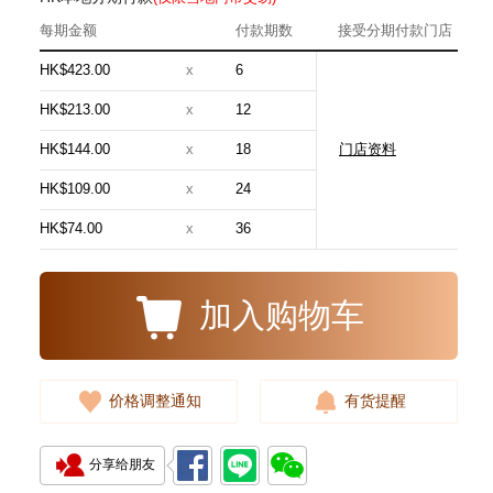
每期金额
付款期数
接受分期付款门店
HK$423.00
x
6
HK$213.00
x
12
HK$144.00
x
18
门店资料
J Collection JCOLLECTION
天然钻饰 RING W/DIAMOND 17
HK$109.00
x
24
RDDI 0.32 CT18KR 2.14 GM
3,545.00
(EU52)
HK$74.00
x
36
加入购物车
价格调整通知
有货提醒
分享给朋友